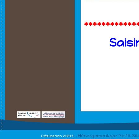
************
Saisi
, Hébergement par Net15, Si
Réalisation AGEDI,