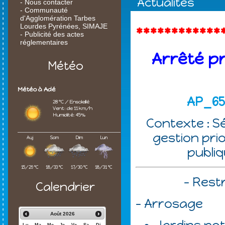
Actualités
- Nous contacter
- Communauté
d'Agglomération Tarbes
Lourdes Pyrénées, SIMAJE
************
- Publicité des actes
réglementaires
Arrêté pr
Météo
Météo à Adé
AP_65
28 °C / Ensoleillé
Vent: de 11 km/h
Humidité: 45%
Contexte : S
gestion prio
Auj
Sam
Dim
Lun
publiq
15/29 °C
18/33 °C
17/30 °C
18/31 °C
- Rest
Calendrier
- Arrosage
Août
2026
Lu
Ma
Me
Je
Ve
Sa
Di