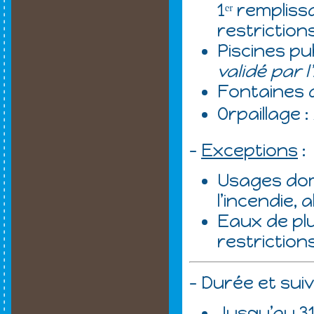
1ᵉʳ remplis
restriction
Piscines pub
validé par l
Fontaines d
Orpaillage 
-
Exceptions
:
Usages dom
l’incendie
Eaux de pl
restrictions
- Durée et suiv
Jusqu’au 31