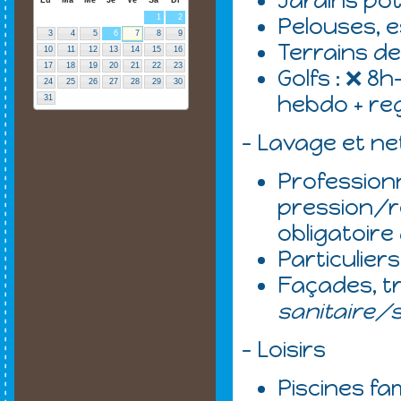
Jardins pot
1
2
Pelouses, e
3
4
5
6
7
8
9
Terrains de
10
11
12
13
14
15
16
17
18
19
20
21
22
23
Golfs : ❌ 
24
25
26
27
28
29
30
hebdo + reg
31
- Lavage et n
Professionn
pression/re
obligatoire 
Particuliers 
Façades, tro
sanitaire/
- Loisirs
Piscines fam