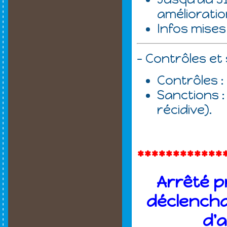
améliorati
Infos mises
- Contrôles et
Contrôles :
Sanctions :
récidive).
************
Arrêté p
déclencha
d'