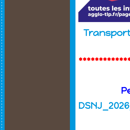
Transports
************
P
DSNJ_2026