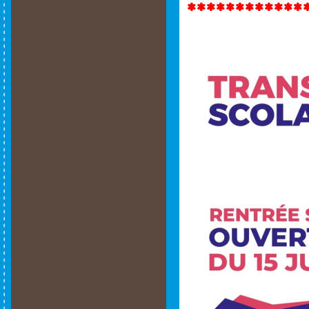
************