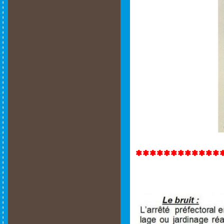
************