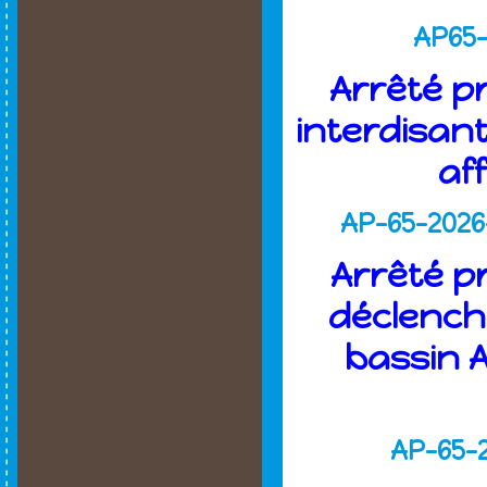
AP65-
Arrêté p
interdisan
af
AP-65-2026
Arrêté p
déclencha
bassin 
AP-65-