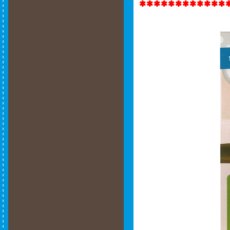
************