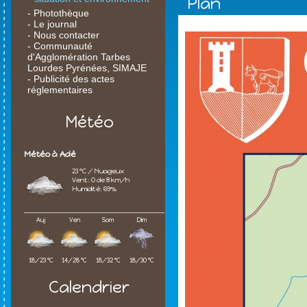
Plan
- Photothèque
- Le journal
- Nous contacter
- Communauté
d'Agglomération Tarbes
Lourdes Pyrénées, SIMAJE
- Publicité des actes
réglementaires
Météo
Météo à Adé
23 °C / Nuageux
Vent: O de 8 km/h
Humidité: 69%
Auj
Ven
Sam
Dim
18/23 °C
14/28 °C
18/32 °C
18/30 °C
Calendrier