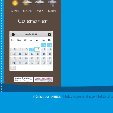
15/29 °C
18/33 °C
17/29 °C
17/30 °C
Calendrier
Août
2026
Lu
Ma
Me
Je
Ve
Sa
Di
1
2
3
4
5
6
7
8
9
10
11
12
13
14
15
16
17
18
19
20
21
22
23
24
25
26
27
28
29
30
31
, Hébergement par Net15, Si
Réalisation AGEDI,