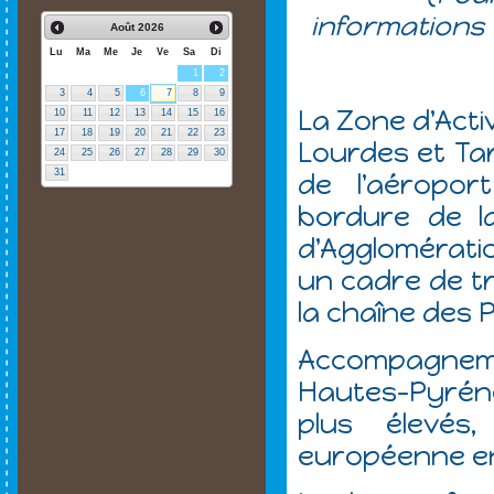
informations
Août
2026
Lu
Ma
Me
Je
Ve
Sa
Di
1
2
3
4
5
6
7
8
9
La Zone d'Acti
10
11
12
13
14
15
16
17
18
19
20
21
22
23
Lourdes et Ta
24
25
26
27
28
29
30
31
de l'aéropor
bordure de 
d'Agglomérati
un cadre de tr
la chaîne des
Accompagnem
Hautes-Pyréné
plus élevés
européenne en