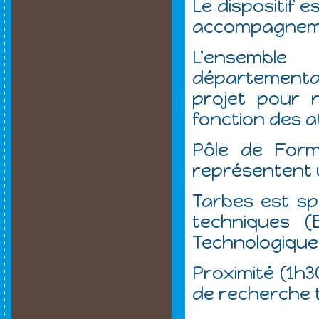
Le dispositif 
accompagnemen
L'ensembl
départementa
projet pour r
fonction des a
Pôle de Form
représentent u
Tarbes est sp
techniques (
Technologique.
Proximité (1h3
de recherche 