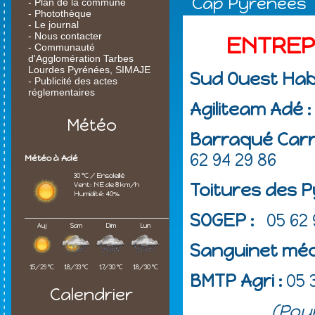
Cap Pyrénées
- Plan de la commune
- Photothèque
- Le journal
- Nous contacter
ENTREPR
- Communauté
d'Agglomération Tarbes
Lourdes Pyrénées, SIMAJE
Sud Ouest Hab
- Publicité des actes
réglementaires
Agiliteam Adé :
Météo
Barraqué Carro
62 94 29 86
Météo à Adé
30 °C / Ensoleillé
Vent: NE de 8 km/h
Toitures des P
Humidité: 40%
SOGEP :
05 62 
Auj
Sam
Dim
Lun
Sanguinet méca
15/29 °C
18/33 °C
17/30 °C
18/30 °C
BMTP Agri :
05 
Calendrier
(Pou