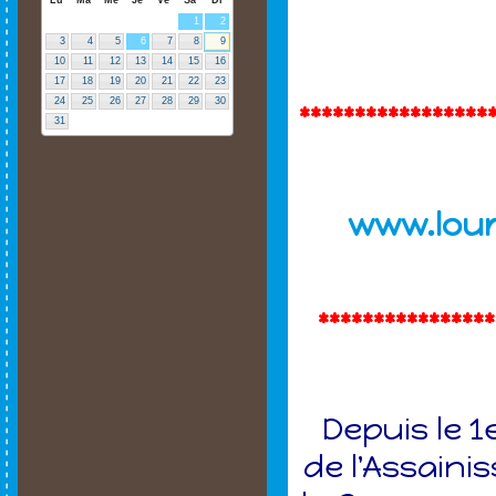
1
2
3
4
5
6
7
8
9
10
11
12
13
14
15
16
17
18
19
20
21
22
23
24
25
26
27
28
29
30
*****************
31
www.lour
***************
Depuis le 1
de l'Assain