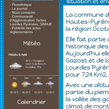
situation et e
- Photothèque
- Le journal
- Nous contacter
La commune d'
- Communauté
d'Agglomération Tarbes
Hautes-Pyréné
Lourdes Pyrénées, SIMAJE
la région Occit
- Publicité des actes
réglementaires
Elle fait parti
Météo
historique de
Aujourd'hui ell
Météo à Adé
Gazost et de 
19 °C / Nuageux
Vent: O de 8 km/h
Lourdes Pyrén
Humidité: 73%
pour 7.24 Km2,
Auj
Sam
Dim
Lun
Avec une altit
partie du pie
15/29 °C
18/33 °C
17/29 °C
17/30 °C
la vallée des 
Calendrier
climat de mont