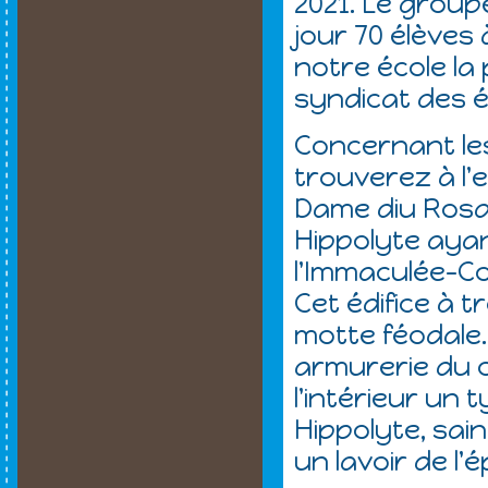
2021. Le group
jour 70 élèves 
notre école la
syndicat des é
Concernant le
trouverez à l'
Dame diu Rosair
Hippolyte ayan
l'Immaculée-C
Cet édifice à t
motte féodale.
armurerie du c
l'intérieur un
Hippolyte, sain
un lavoir de l'