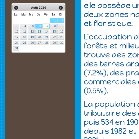
elle possède 
Août
2026
deux zones nat
Lu
Ma
Me
Je
Ve
Sa
Di
et floristique.
1
2
3
4
5
6
7
8
9
10
11
12
13
14
15
16
L'occupation d
17
18
19
20
21
22
23
forêts et mili
24
25
26
27
28
29
30
31
trouve des zo
des terres ara
(7.2%), des pra
commerciales 
(0.5%).
La populatio
tributaire des
puis 534 en 19
depuis 1982 et