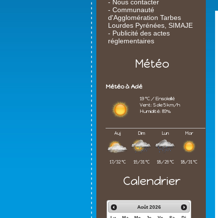
- Nous contacter
- Communauté
d'Agglomération Tarbes
Lourdes Pyrénées, SIMAJE
- Publicité des actes
réglementaires
Météo
Météo à Adé
19 °C / Ensoleillé
Vent: S de 5 km/h
Humidité: 83%
Auj
Dim
Lun
Mar
17/32 °C
19/31 °C
18/29 °C
18/31 °C
Calendrier
Août
2026
Lu
Ma
Me
Je
Ve
Sa
Di